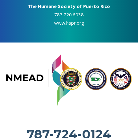
The Humane Society of Puerto Rico
787.720.6038
www.hspr.org
787-724-0124