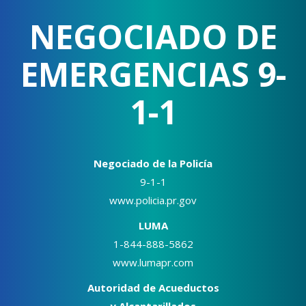
NEGOCIADO DE
EMERGENCIAS 9-
1-1
Negociado de la Policía
9-1-1
www.policia.pr.gov
LUMA
1-844-888-5862
www.lumapr.com
Autoridad de Acueductos
y Alcantarillados